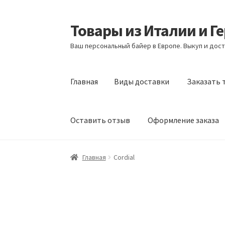
Товары из Италии и Г
Перейти
Перейти
к
к
Ваш персональный байер в Европе. Выкуп и дост
навигации
содержимому
Главная
Виды доставки
Заказать 
Оставить отзыв
Оформление заказа
Главная
Виды доставки
Заказать товары и
Главная
Cordial
Оформление заказа
Подтверждение заказ