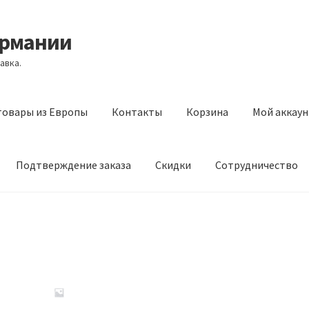
ермании
авка.
товары из Европы
Контакты
Корзина
Мой аккаун
Подтверждение заказа
Скидки
Сотрудничество
з Европы
Контакты
Корзина
Мой аккаунт
Оставить отзыв
а
Скидки
Сотрудничество