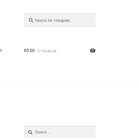
Искать:
Поиск
т
₽
0.00
0 товаров
Найти: