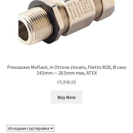
Pressacavo Moflash, in Ottone zincato, filetto M20, Ø cavo
14.5mm — 20.5mm max, ATEX
₽
5,846.00
Buy Now