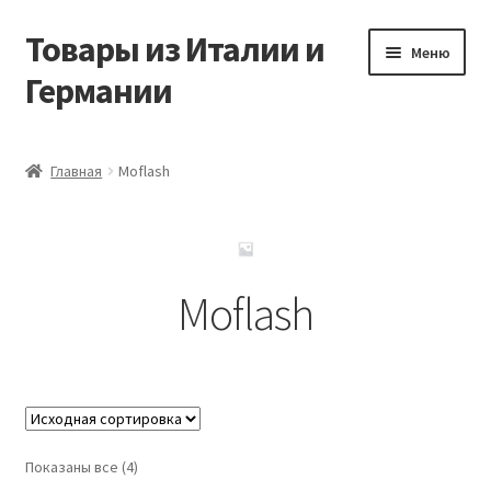
Товары из Италии и
Перейти
Перейти
Меню
к
к
Германии
навигации
содержимому
Главная
Главная
Moflash
Виды доставки
Заказать товары из Европы
Moflash
Контакты
Корзина
Мой аккаунт
Показаны все (4)
Оставить отзыв