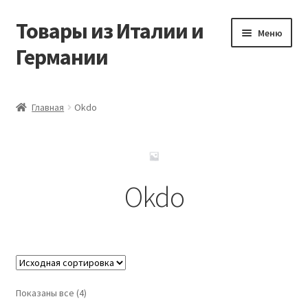
Товары из Италии и
Перейти
Перейти
Меню
к
к
Германии
навигации
содержимому
Главная
Главная
Okdo
Виды доставки
Заказать товары из Европы
Okdo
Контакты
Корзина
Мой аккаунт
Показаны все (4)
Оставить отзыв