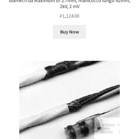
diametri da Maximum of 2.7mm, manicotto lungo 42mm,
2kV, 2 mV
₽
1,124.00
Buy Now