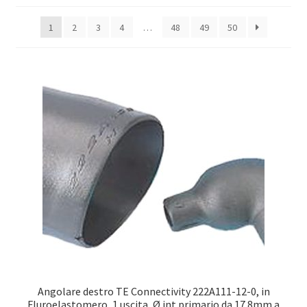
1
2
3
4
…
48
49
50
Оформление заказа
Подтверждение заказа
Скидки
Сотрудничество
Angolare destro TE Connectivity 222A111-12-0, in
Fluroelastomero, 1 uscita, Ø int primario da 17.8mm a