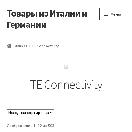
Товары из Италии и
Перейти
Перейти
Меню
к
к
Германии
навигации
содержимому
Главная
Главная
TE Connectivity
Виды доставки
Заказать товары из Европы
TE Connectivity
Контакты
Корзина
Мой аккаунт
Отображение 1–12 из 593
Оставить отзыв