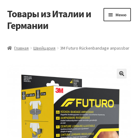
Товары из Италии и
Перейти
Перейти
Меню
к
к
Германии
навигации
содержимому
Главная
Главная
Швейцария
3M Futuro Rückenbandage anpassbar
Виды доставки
Заказать товары из Европы
🔍
Контакты
Корзина
Мой аккаунт
Оставить отзыв