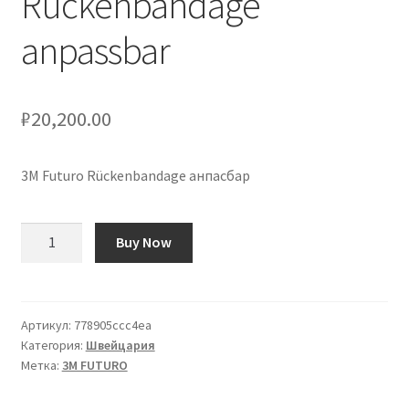
Rückenbandage
anpassbar
₽
20,200.00
3M Futuro Rückenbandage анпасбар
Количество
Buy Now
товара
3M
Futuro
Rückenbandage
Артикул:
778905ccc4ea
Категория:
Швейцария
anpassbar
Метка:
3M FUTURO