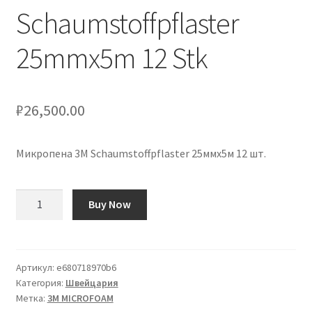
Schaumstoffpflaster
25mmx5m 12 Stk
₽
26,500.00
Микропена 3M Schaumstoffpflaster 25ммx5м 12 шт.
Количество
Buy Now
товара
3M
Microfoam
Schaumstoffpflaster
Артикул:
e680718970b6
Категория:
Швейцария
25mmx5m
Метка:
3M MICROFOAM
12