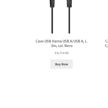
Cavo USB Hama USB A/USB A, L.
C
3m, col. Nero
C
₽
4,714.00
Buy Now