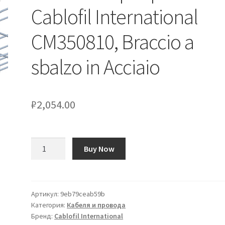
Cablofil International
CM350810, Braccio a
sbalzo in Acciaio
₽
2,054.00
Количество
Buy Now
товара
Accessorio
per
portacavi
Артикул:
9eb79ceab59b
Категория:
Кабеля и провода
Cablofil
Бренд:
Cablofil International
International