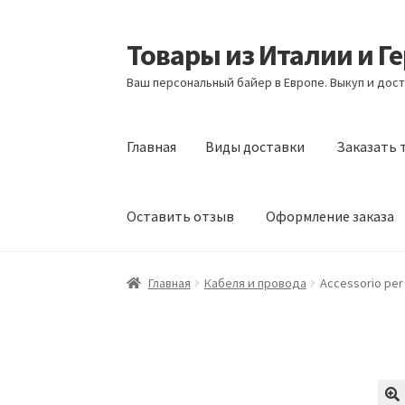
Товары из Италии и Г
Перейти
Перейти
к
к
Ваш персональный байер в Европе. Выкуп и дост
навигации
содержимому
Главная
Виды доставки
Заказать 
Оставить отзыв
Оформление заказа
Главная
Виды доставки
Заказать товары и
Главная
Кабеля и провода
Accessorio per 
Оформление заказа
Подтверждение заказ