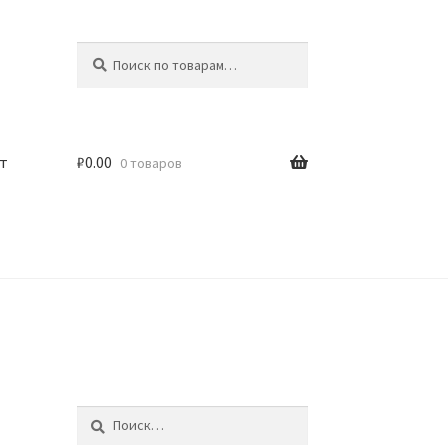
Искать:
Поиск
т
₽
0.00
0 товаров
Найти: