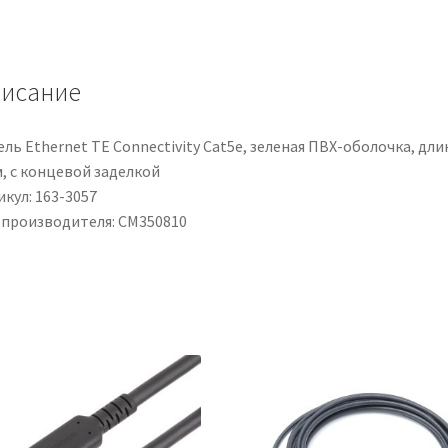
CM350810,
Braccio
a
исание
sbalzo
in
Acciaio
ль Ethernet TE Connectivity Cat5e, зеленая ПВХ-оболочка, дли
м, с концевой заделкой
кул: 163-3057
 производителя: CM350810