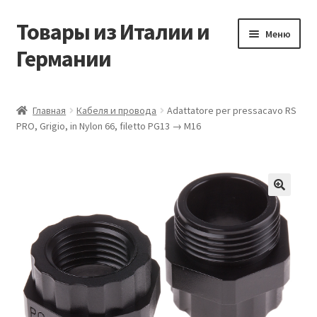
Товары из Италии и
Перейти
Перейти
Меню
к
к
Германии
навигации
содержимому
Главная
Главная
Кабеля и провода
Adattatore per pressacavo RS
PRO, Grigio, in Nylon 66, filetto PG13 → M16
Виды доставки
Заказать товары из Европы
Контакты
🔍
Корзина
Мой аккаунт
Оставить отзыв