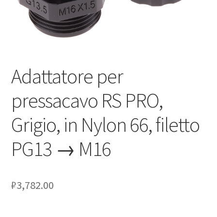
Оформление заказа
Подтверждение заказа
Adattatore per
Скидки
pressacavo RS PRO,
Сотрудничество
Grigio, in Nylon 66, filetto
PG13 → M16
₽
3,782.00