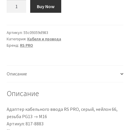
Количество
Buy Now
товара
Adattatore
per
pressacavo
Артикул:
55c09359d983
Категория:
Кабеля и провода
RS
Бренд:
RS PRO
PRO,
Grigio,
in
Nylon
Описание
66,
filetto
PG13
Описание
→
M16
Адаптер кабельного ввода RS PRO, серый, нейлон 66,
резьба PG13 → M16
Артикул: 817-8883