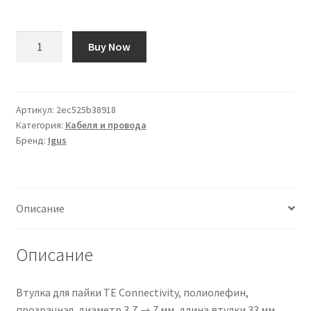
Количество
Buy Now
товара
Canalina
passacavi
Igus,
Артикул:
2ec525b38918
Категория:
Кабеля и провода
167
Бренд:
Igus
mm
x
50mm,
L.
Описание
1m,
curvatura
min.
Описание
100
mm
Втулка для пайки TE Connectivity, полиолефин,
прозрачная, диаметр 3,7 → 7 мм, длина втулки 33 мм