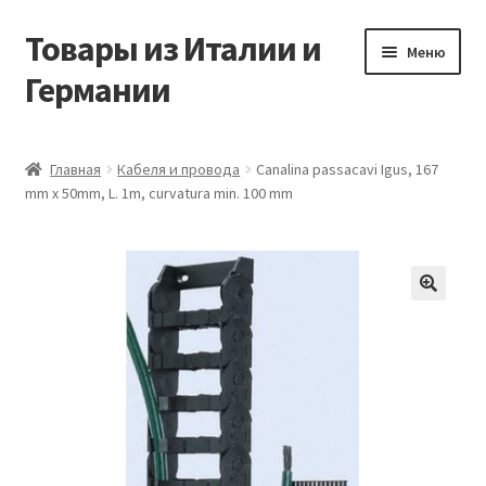
Товары из Италии и
Перейти
Перейти
Меню
к
к
Германии
навигации
содержимому
Главная
Главная
Кабеля и провода
Canalina passacavi Igus, 167
mm x 50mm, L. 1m, curvatura min. 100 mm
Виды доставки
Заказать товары из Европы
Контакты
🔍
Корзина
Мой аккаунт
Оставить отзыв