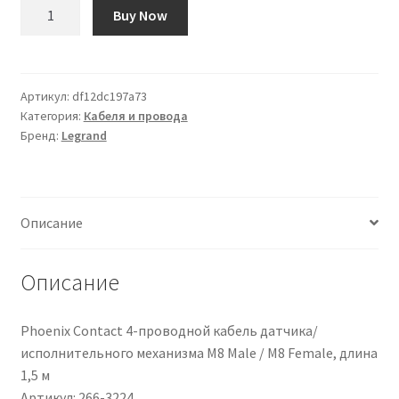
Количество
Buy Now
товара
Cappuccio
terminale
Legrand
Артикул:
df12dc197a73
Категория:
Кабеля и провода
in
Бренд:
Legrand
Plastica
Описание
Описание
Phoenix Contact 4-проводной кабель датчика/
исполнительного механизма M8 Male / M8 Female, длина
1,5 м
Артикул: 266-3224