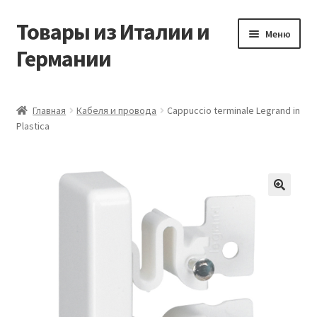
Товары из Италии и
Перейти
Перейти
Меню
к
к
Германии
навигации
содержимому
Главная
Главная
Кабеля и провода
Cappuccio terminale Legrand in
Plastica
Виды доставки
Заказать товары из Европы
Контакты
🔍
Корзина
Мой аккаунт
Оставить отзыв