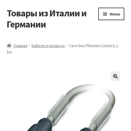
Товары из Италии и
Перейти
Перейти
Меню
к
к
Германии
навигации
содержимому
Главная
Главная
Кабеля и провода
Cavo bus Phoenix Contact, L.
1m
Виды доставки
Заказать товары из Европы
Контакты
🔍
Корзина
Мой аккаунт
Оставить отзыв