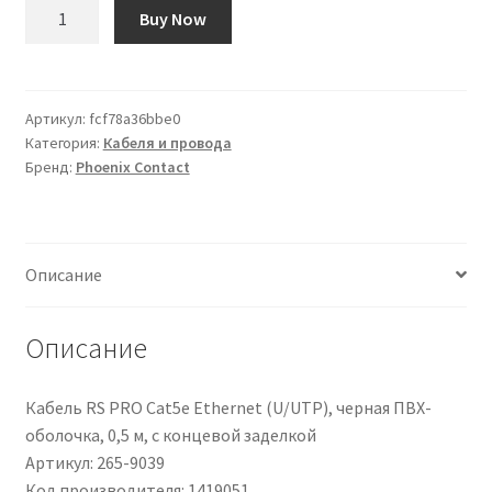
Количество
Buy Now
товара
Cavo
bus
Phoenix
Артикул:
fcf78a36bbe0
Категория:
Кабеля и провода
Contact,
Бренд:
Phoenix Contact
L.
1m
Описание
Описание
Кабель RS PRO Cat5e Ethernet (U/UTP), черная ПВХ-
оболочка, 0,5 м, с концевой заделкой
Артикул: 265-9039
Код производителя: 1419051