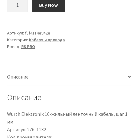
Количество
Buy Now
товара
Cavo
Cat8
Cat8
Артикул:
f5f4114e942e
Категория:
Кабеля и провода
(S/FTP)
Бренд:
RS PRO
RS
PRO,
guaina
in
Описание
LSZH
col.
Bianco,
Описание
L.
10m,
Wurth Elektronik 16-жильный ленточный кабель, шаг 1
Con
мм
terminazione
Артикул: 276-1132
Код производителя: