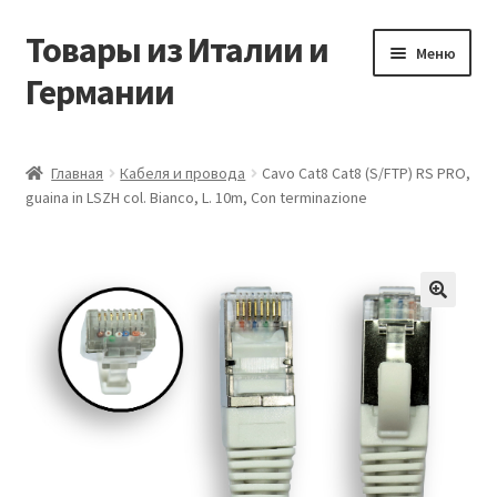
Товары из Италии и
Перейти
Перейти
Меню
к
к
Германии
навигации
содержимому
Главная
Главная
Кабеля и провода
Cavo Cat8 Cat8 (S/FTP) RS PRO,
guaina in LSZH col. Bianco, L. 10m, Con terminazione
Виды доставки
Заказать товары из Европы
Контакты
🔍
Корзина
Мой аккаунт
Оставить отзыв