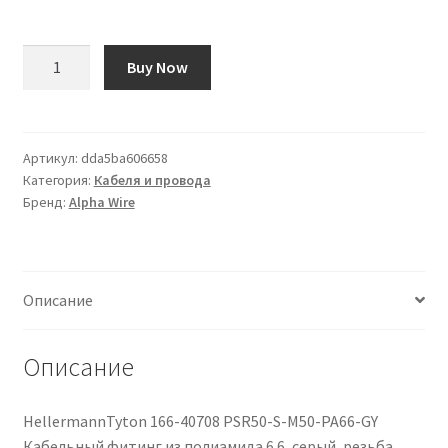
Количество
Buy Now
товара
Cavo
dati
Alpha
Артикул:
dda5ba606658
Категория:
Кабеля и провода
Wire
Бренд:
Alpha Wire
Grigio,
12
coppie,
22
Описание
AWG,
schermato,
300
Описание
V
HellermannTyton 166-40708 PSR50-S-M50-PA66-GY
Кабельный фитинг из полиамида 6.6, серый, резьба