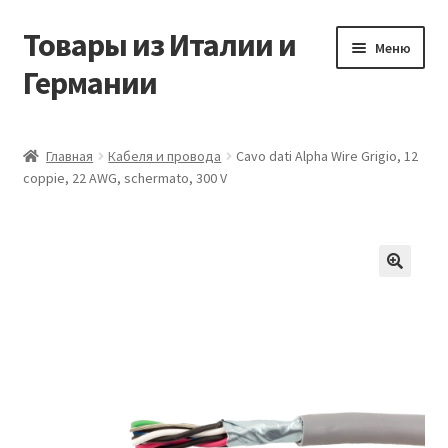
Товары из Италии и
Перейти
Перейти
Меню
к
к
Германии
навигации
содержимому
Главная
Главная
Кабеля и провода
Cavo dati Alpha Wire Grigio, 12
coppie, 22 AWG, schermato, 300 V
Виды доставки
Заказать товары из Европы
Контакты
🔍
Корзина
Мой аккаунт
Оставить отзыв