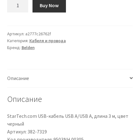
Количество
Buy Now
товара
Cavo
dati
Belden
Артикул:
a2777c26762f
Категория:
Кабеля и провода
Cromo,
Бренд:
Belden
3
coppie,
24
AWG,
Описание
300
V
Описание
StarTech.com USB-кабель USB A/USB A, длина 3 м, цвет
черный
Артикул: 382-7319
Код производителя: 9503NH.00305