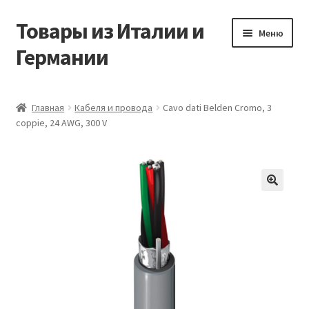
Товары из Италии и
Перейти
Перейти
Меню
к
к
Германии
навигации
содержимому
Главная
Главная
Кабеля и провода
Cavo dati Belden Cromo, 3
coppie, 24 AWG, 300 V
Виды доставки
Заказать товары из Европы
Контакты
🔍
Корзина
Мой аккаунт
Оставить отзыв