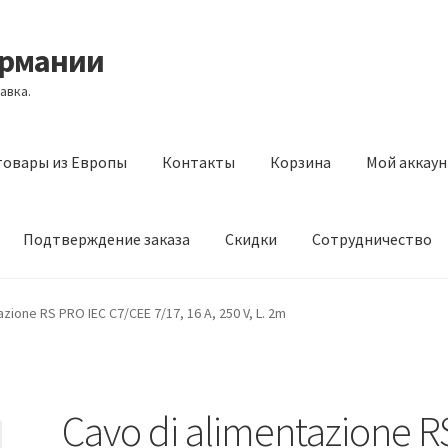
ермании
авка.
товары из Европы
Контакты
Корзина
Мой аккаун
Подтверждение заказа
Скидки
Сотрудничество
з Европы
Контакты
Корзина
Мой аккаунт
Оставить отзыв
azione RS PRO IEC C7/CEE 7/17, 16 A, 250 V, L. 2m
а
Скидки
Сотрудничество
Cavo di alimentazione R