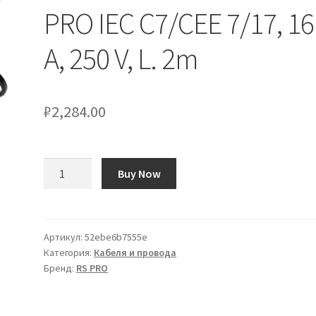
PRO IEC C7/CEE 7/17, 16
A, 250 V, L. 2m
₽
2,284.00
Количество
Buy Now
товара
Cavo
di
alimentazione
Артикул:
52ebe6b7555e
Категория:
Кабеля и провода
RS
Бренд:
RS PRO
PRO
IEC
C7/CEE