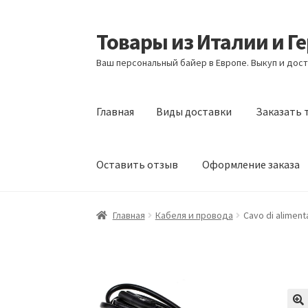
Товары из Италии и Г
Перейти
Перейти
к
к
Ваш персональный байер в Европе. Выкуп и дост
навигации
содержимому
Главная
Виды доставки
Заказать 
Оставить отзыв
Оформление заказа
Главная
Виды доставки
Заказать товары и
Главная
Кабеля и провода
Cavo di aliment
Оформление заказа
Подтверждение заказ