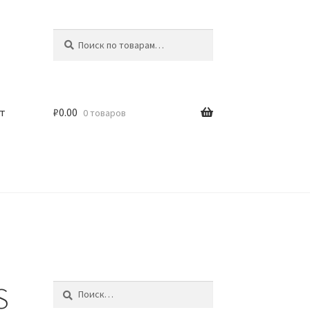
Искать:
Поиск
т
₽
0.00
0 товаров
S
Найти: