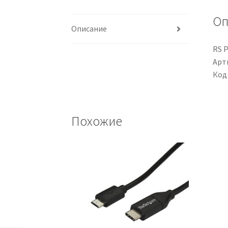
Оп
Описание
RS P
Арти
Код
Похожие