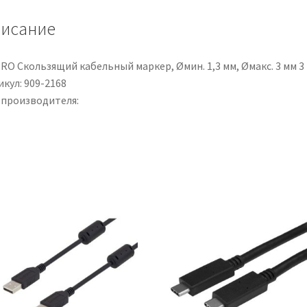
7/17,
исание
16
A,
250
RO Скользящий кабельный маркер, Øмин. 1,3 мм, Øмакс. 3 мм 3
V,
кул: 909-2168
L.
 производителя:
2m