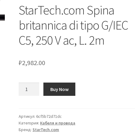
StarTech.com Spina
britannica di tipo G/IEC
C5, 250 V ac, L. 2m
₽
2,982.00
Количество
Buy Now
товара
Cavo
di
alimentazione
Артикул:
6cf5b72d71dc
Категория:
Кабеля и провода
StarTech.com
Бренд:
StarTech.com
Spina