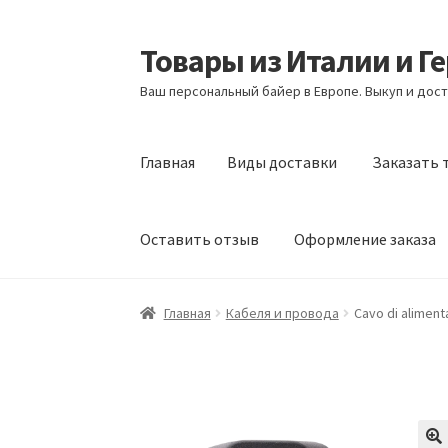
Товары из Италии и Г
Перейти
Перейти
к
к
Ваш персональный байер в Европе. Выкуп и дост
навигации
содержимому
Главная
Виды доставки
Заказать 
Оставить отзыв
Оформление заказа
Главная
Виды доставки
Заказать товары и
Главная
Кабеля и провода
Cavo di alimenta
Оформление заказа
Подтверждение заказ