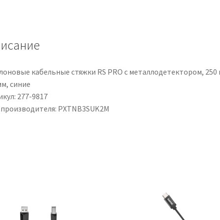
britannica
di
tipo
исание
G/IEC
C5,
250
лоновые кабельные стяжки RS PRO с металлодетектором, 250 
V
мм, синие
ac,
кул: 277-9817
L.
 производителя: PXTNB3SUK2M
2m