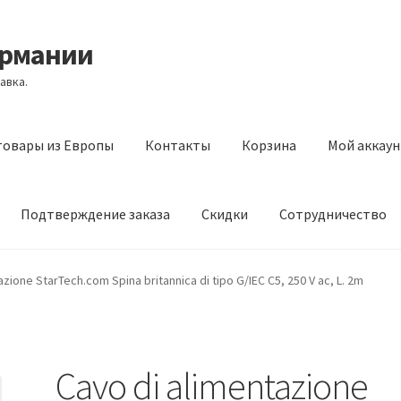
ермании
авка.
товары из Европы
Контакты
Корзина
Мой аккаун
Подтверждение заказа
Скидки
Сотрудничество
з Европы
Контакты
Корзина
Мой аккаунт
Оставить отзыв
zione StarTech.com Spina britannica di tipo G/IEC C5, 250 V ac, L. 2m
а
Скидки
Сотрудничество
Cavo di alimentazione