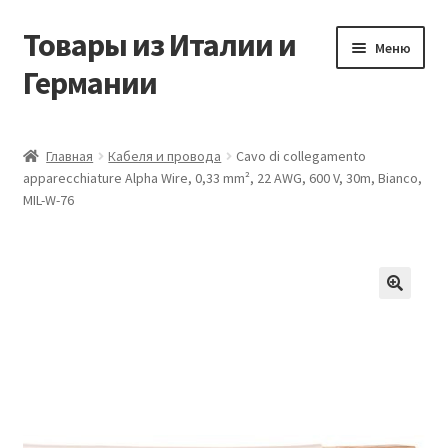
Товары из Италии и
Перейти
Перейти
Меню
к
к
Германии
навигации
содержимому
Главная
Главная
Кабеля и провода
Cavo di collegamento
apparecchiature Alpha Wire, 0,33 mm², 22 AWG, 600 V, 30m, Bianco,
Виды доставки
MIL-W-76
Заказать товары из Европы
Контакты
🔍
Корзина
Мой аккаунт
Оставить отзыв