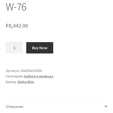
W-76
₽
8,442.00
Количество
Buy Now
товара
Cavo
di
collegamento
Артикул:
10a594215894
Категория:
Кабеля и провода
apparecchiature
Бренд:
Alpha Wire
Alpha
Wire,
0,33
mm²,
Описание
22