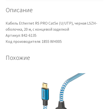
AWG,
600
Описание
V,
30m,
Кабель Ethernet RS PRO Cat5e (U/UTP), черная LSZH-
Bianco,
оболочка, 20 м, с концевой заделкой
MIL-
Артикул: 842-6135
W-
Код производителя: 1855 WH005
76
Похожие