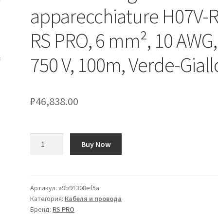
apparecchiature H07V-
RS PRO, 6 mm², 10 AWG,
750 V, 100m, Verde-Giall
₽
46,838.00
Количество
Buy Now
товара
Cavo
di
collegamento
Артикул:
a9b91308ef5a
Категория:
Кабеля и провода
apparecchiature
Бренд:
RS PRO
H07V-