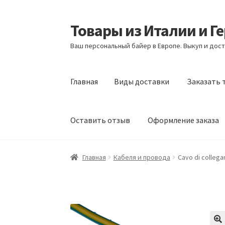
Товары из Италии и Г
Перейти
Перейти
к
к
Ваш персональный байер в Европе. Выкуп и дост
навигации
содержимому
Главная
Виды доставки
Заказать 
Оставить отзыв
Оформление заказа
Главная
Виды доставки
Заказать товары и
Главная
Кабеля и провода
Cavo di collega
Оформление заказа
Подтверждение заказ