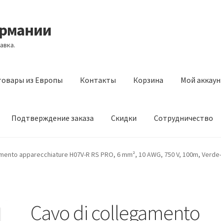
ермании
авка.
товары из Европы
Контакты
Корзина
Мой аккаун
Подтверждение заказа
Скидки
Сотрудничество
з Европы
Контакты
Корзина
Мой аккаунт
Оставить отзыв
mento apparecchiature H07V-R RS PRO, 6 mm², 10 AWG, 750 V, 100m, Verde-
а
Скидки
Сотрудничество
Cavo di collegamento