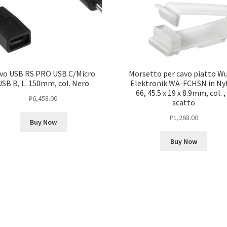
vo USB RS PRO USB C/Micro
Morsetto per cavo piatto W
USB B, L. 150mm, col. Nero
Elektronik WA-FCHSN in Ny
66, 45.5 x 19 x 8.9mm, col. ,
₽
6,458.00
scatto
₽
1,268.00
Buy Now
Buy Now