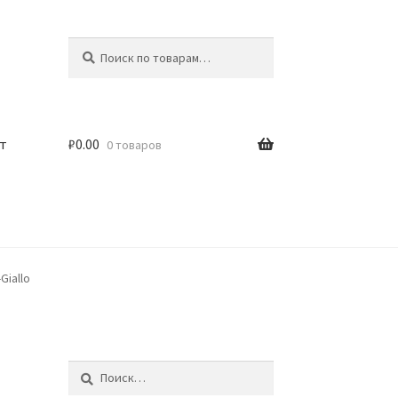
Искать:
Поиск
т
₽
0.00
0 товаров
Giallo
Найти: