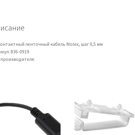
R
RS
PRO,
исание
6
mm²,
10
контактный ленточный кабель Molex, шаг 0,5 мм
AWG,
кул: 836-0919
750
 производителя:
V,
100m,
Verde-
Giallo