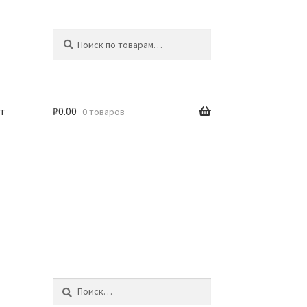
Искать:
Поиск
т
₽
0.00
0 товаров
Найти: