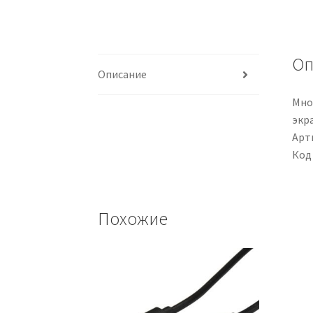
Оп
Описание
Мно
экр
Арти
Код
Похожие