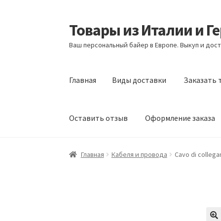
Товары из Италии и Г
Перейти
Перейти
к
к
Ваш персональный байер в Европе. Выкуп и дост
навигации
содержимому
Главная
Виды доставки
Заказать 
Оставить отзыв
Оформление заказа
Главная
Виды доставки
Заказать товары и
Главная
Кабеля и провода
Cavo di colleg
Оформление заказа
Подтверждение заказ