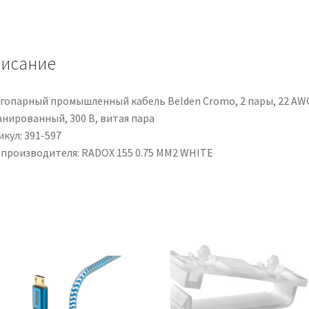
0,75,
18
AWG,
исание
100m,
Bianco
гопарный промышленный кабель Belden Cromo, 2 пары, 22 AW
анированный, 300 В, витая пара
кул: 391-597
 производителя: RADOX 155 0.75 MM2 WHITE