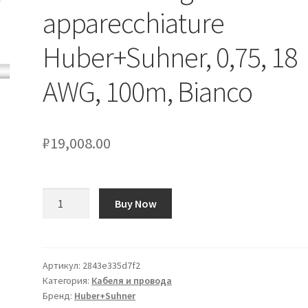
apparecchiature
Huber+Suhner, 0,75, 18
AWG, 100m, Bianco
₽
19,008.00
Количество
Buy Now
товара
Cavo
di
collegamento
Артикул:
2843e335d7f2
Категория:
Кабеля и провода
apparecchiature
Бренд:
Huber+Suhner
Huber+Suhner,