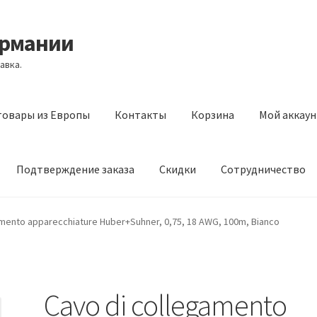
ермании
авка.
товары из Европы
Контакты
Корзина
Мой аккаун
Подтверждение заказа
Скидки
Сотрудничество
з Европы
Контакты
Корзина
Мой аккаунт
Оставить отзыв
amento apparecchiature Huber+Suhner, 0,75, 18 AWG, 100m, Bianco
а
Скидки
Сотрудничество
Cavo di collegamento