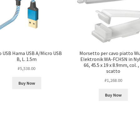
o USB Hama USB A/Micro USB
Morsetto per cavo piatto W
B, L. 1.5m
Elektronik WA-FCHSN in Ny
66, 45.5 x 19 x 8.9mm, col. ,
₽
5,538.00
scatto
₽
1,268.00
Buy Now
Buy Now