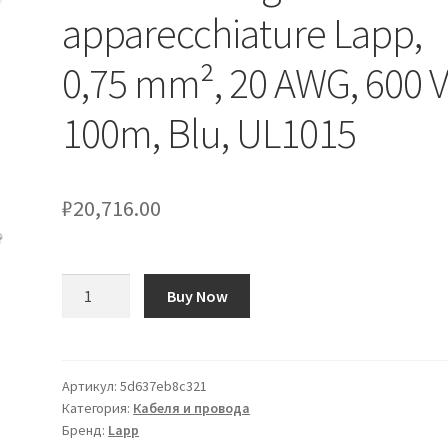
apparecchiature Lapp,
0,75 mm², 20 AWG, 600 V
100m, Blu, UL1015
₽
20,716.00
Количество
Buy Now
товара
Cavo
di
collegamento
Артикул:
5d637eb8c321
Категория:
Кабеля и провода
apparecchiature
Бренд:
Lapp
Lapp,