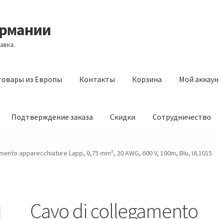
ермании
авка.
товары из Европы
Контакты
Корзина
Мой аккаун
Подтверждение заказа
Скидки
Сотрудничество
з Европы
Контакты
Корзина
Мой аккаунт
Оставить отзыв
mento apparecchiature Lapp, 0,75 mm², 20 AWG, 600 V, 100m, Blu, UL1015
а
Скидки
Сотрудничество
Cavo di collegamento