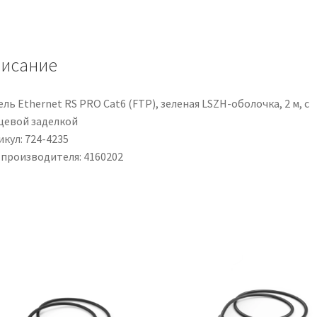
0,75
mm²,
20
исание
AWG,
600
V,
ль Ethernet RS PRO Cat6 (FTP), зеленая LSZH-оболочка, 2 м, с
100m,
цевой заделкой
Blu,
кул: 724-4235
UL1015
 производителя: 4160202