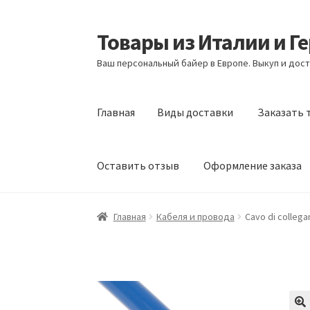
Товары из Италии и Г
Перейти
Перейти
к
к
Ваш персональный байер в Европе. Выкуп и дост
навигации
содержимому
Главная
Виды доставки
Заказать 
Оставить отзыв
Оформление заказа
Главная
Виды доставки
Заказать товары и
Главная
Кабеля и провода
Cavo di collega
Оформление заказа
Подтверждение заказ