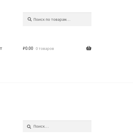
Искать:
Поиск
т
₽
0.00
0 товаров
Найти: