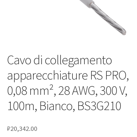
Оформление заказа
Подтверждение заказа
Скидки
Cavo di collegamento
Сотрудничество
apparecchiature RS PRO,
0,08 mm², 28 AWG, 300 V,
100m, Bianco, BS3G210
₽
20,342.00