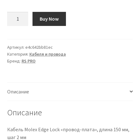
Количество
Buy Now
товара
Cavo
di
collegamento
Артикул:
e4c642bb81ec
Категория:
Кабеля и провода
apparecchiature
Бренд:
RS PRO
RS
PRO,
0,08
mm²,
Описание
28
AWG,
300
Описание
V,
100m,
Кабель Molex Edge Lock «провод-плата», длина 150 мм,
Bianco,
шаг 2 мм