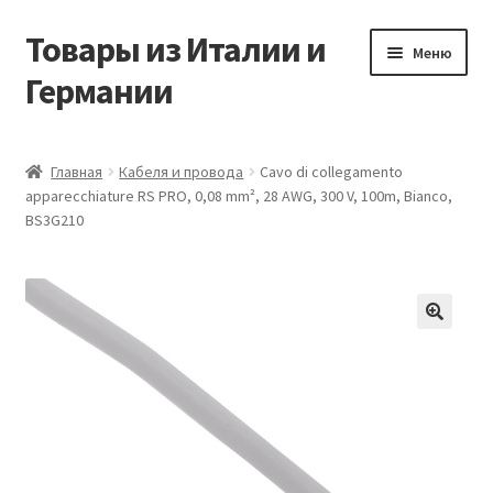
Товары из Италии и
Перейти
Перейти
Меню
к
к
Германии
навигации
содержимому
Главная
Главная
Кабеля и провода
Cavo di collegamento
apparecchiature RS PRO, 0,08 mm², 28 AWG, 300 V, 100m, Bianco,
Виды доставки
BS3G210
Заказать товары из Европы
Контакты
🔍
Корзина
Мой аккаунт
Оставить отзыв