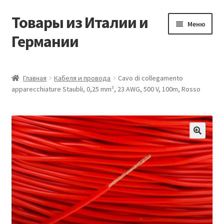
Товары из Италии и
Перейти
Перейти
Меню
к
к
Германии
навигации
содержимому
Главная
Главная
Кабеля и провода
Cavo di collegamento
apparecchiature Staubli, 0,25 mm², 23 AWG, 500 V, 100m, Rosso
Виды доставки
Заказать товары из Европы
Контакты
🔍
Корзина
Мой аккаунт
Оставить отзыв