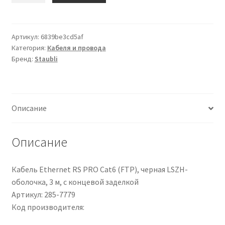
Cavo
di
collegamento
Артикул:
6839be3cd5af
Категория:
Кабеля и провода
apparecchiature
Бренд:
Staubli
Staubli,
0,25
mm²,
23
Описание
AWG,
500
V,
Описание
100m,
Rosso
Кабель Ethernet RS PRO Cat6 (FTP), черная LSZH-
оболочка, 3 м, с концевой заделкой
Артикул: 285-7779
Код производителя: