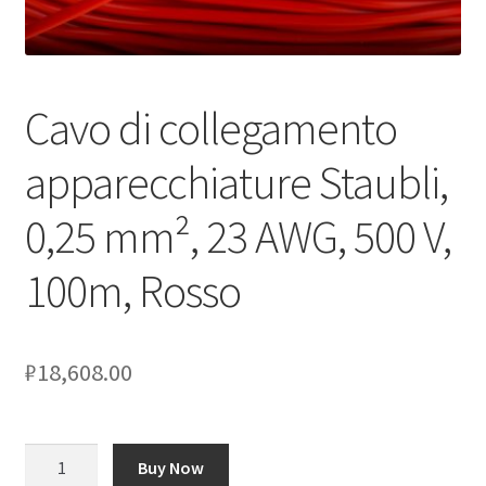
Оформление заказа
Cavo di collegamento
Подтверждение заказа
apparecchiature Staubli,
Скидки
0,25 mm², 23 AWG, 500 V,
Сотрудничество
100m, Rosso
₽
18,608.00
Количество
Buy Now
товара