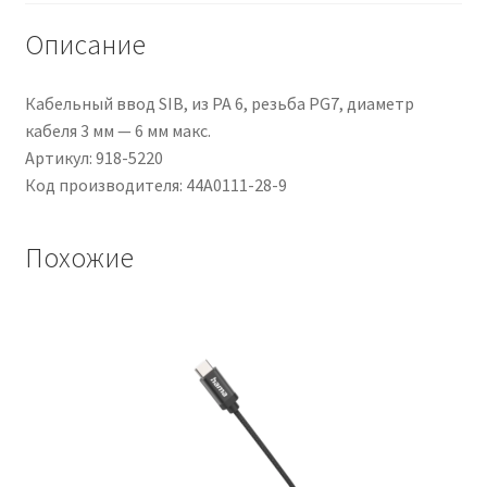
AWG,
600
Описание
V,
100m,
Кабельный ввод SIB, из PA 6, резьба PG7, диаметр
Bianco
кабеля 3 мм — 6 мм макс.
Артикул: 918-5220
Код производителя: 44A0111-28-9
Похожие