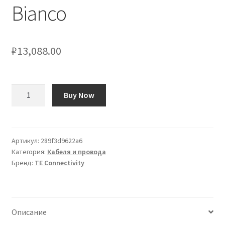
Bianco
₽
13,088.00
Количество
Buy Now
товара
Cavo
di
collegamento
Артикул:
289f3d9622a6
Категория:
Кабеля и провода
apparecchiature
Бренд:
TE Connectivity
TE
Connectivity,
0,08
mm²,
Описание
28