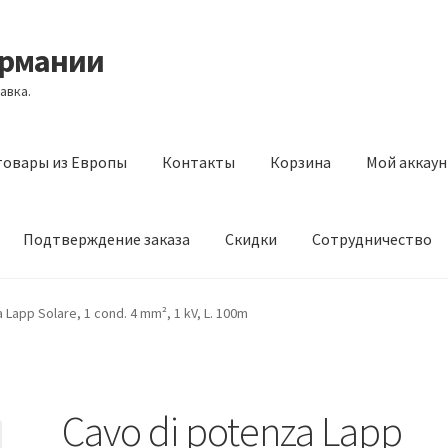
ермании
авка.
товары из Европы
Контакты
Корзина
Мой аккаун
Подтверждение заказа
Скидки
Сотрудничество
з Европы
Контакты
Корзина
Мой аккаунт
Оставить отзыв
 Lapp Solare, 1 cond. 4 mm², 1 kV, L. 100m
а
Скидки
Сотрудничество
Cavo di potenza Lapp