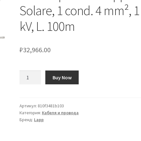
Solare, 1 cond. 4 mm², 1
kV, L. 100m
₽
32,966.00
Количество
Buy Now
товара
Cavo
di
potenza
Артикул:
810f3481b103
Категория:
Кабеля и провода
Lapp
Бренд:
Lapp
Solare,
1
cond.