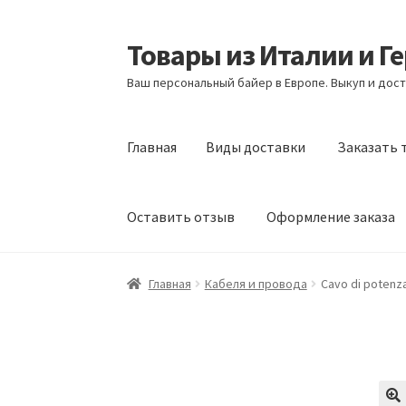
Товары из Италии и Г
Перейти
Перейти
к
к
Ваш персональный байер в Европе. Выкуп и дост
навигации
содержимому
Главная
Виды доставки
Заказать 
Оставить отзыв
Оформление заказа
Главная
Виды доставки
Заказать товары и
Главная
Кабеля и провода
Cavo di potenza
Оформление заказа
Подтверждение заказ