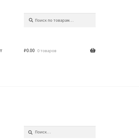
Искать:
Поиск
т
₽
0.00
0 товаров
Найти: