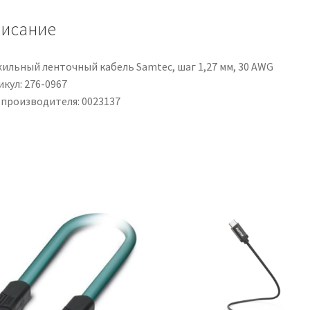
4
исание
mm²,
1
kV,
жильный ленточный кабель Samtec, шаг 1,27 мм, 30 AWG
L.
кул: 276-0967
100m
 производителя: 0023137