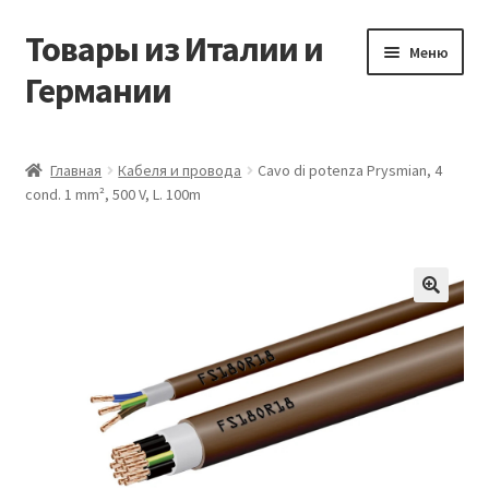
Товары из Италии и
Перейти
Перейти
Меню
к
к
Германии
навигации
содержимому
Главная
Главная
Кабеля и провода
Cavo di potenza Prysmian, 4
cond. 1 mm², 500 V, L. 100m
Виды доставки
Заказать товары из Европы
Контакты
🔍
Корзина
Мой аккаунт
Оставить отзыв