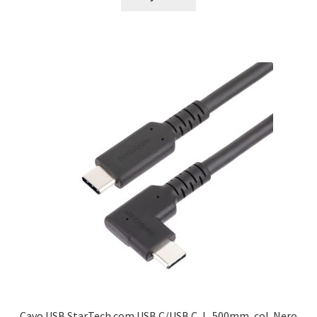
Cavo USB StarTech.com USB C/USB C, L. 500mm, col. Nero