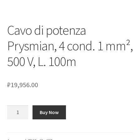
Оформление заказа
Cavo di potenza
Подтверждение заказа
Prysmian, 4 cond. 1 mm²,
Скидки
500 V, L. 100m
Сотрудничество
₽
19,956.00
Количество
Buy Now
товара
Cavo
di