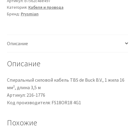
potenza
Артикул:
b7562c48e497
Категория:
Кабеля и провода
Prysmian,
Бренд:
Prysmian
4
cond.
1
mm²,
Описание
500
V,
L.
Описание
100m
Спиральный силовой кабель TBS de Buck B.V., 1 жила 16
мм², длина 3,5 м
Артикул: 216-1776
Код производителя: FS18OR18 4G1
Похожие