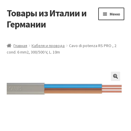
Товары из Италии и
Перейти
Перейти
Меню
к
к
Германии
навигации
содержимому
Главная
Главная
Кабеля и провода
Cavo di potenza RS PRO , 2
cond. 6 mm2, 300/500 V, L. 10m
Виды доставки
Заказать товары из Европы
Контакты
🔍
Корзина
Мой аккаунт
Оставить отзыв