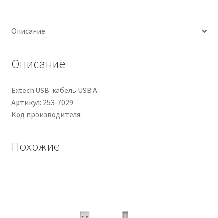
2
cond.
Описание
6
mm2,
300/500
Описание
V,
L.
Extech USB-кабель USB A
10m
Артикул: 253-7029
Код производителя:
Похожие