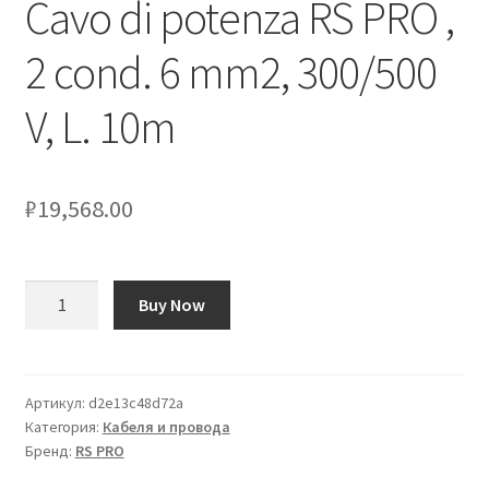
Cavo di potenza RS PRO ,
2 cond. 6 mm2, 300/500
Оформление заказа
V, L. 10m
Подтверждение заказа
Скидки
₽
19,568.00
Сотрудничество
Количество
Buy Now
товара
Cavo
di
potenza
Артикул:
d2e13c48d72a
Категория:
Кабеля и провода
RS
Бренд:
RS PRO
PRO
,