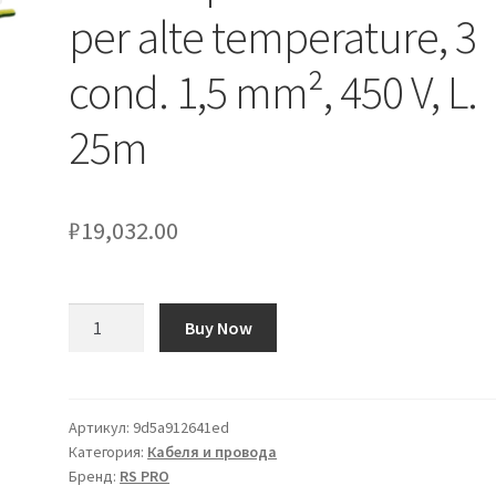
per alte temperature, 3
cond. 1,5 mm², 450 V, L.
25m
₽
19,032.00
Количество
Buy Now
товара
Cavo
di
potenza
Артикул:
9d5a912641ed
Категория:
Кабеля и провода
RS
Бренд:
RS PRO
PRO