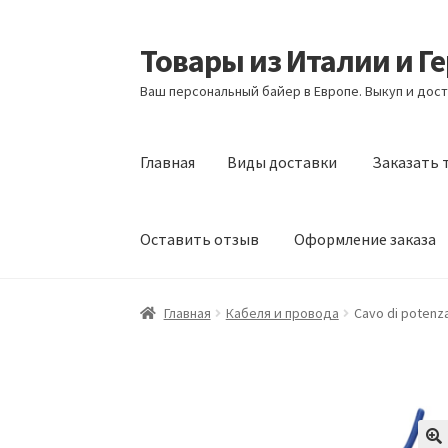
Товары из Италии и Г
Перейти
Перейти
к
к
Ваш персональный байер в Европе. Выкуп и дост
навигации
содержимому
Главная
Виды доставки
Заказать 
Оставить отзыв
Оформление заказа
Главная
Виды доставки
Заказать товары и
Главная
Кабеля и провода
Cavo di potenza
Оформление заказа
Подтверждение заказ