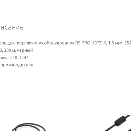
per
alte
temperature,
исание
3
cond.
1,5
ель для подключения оборудования RS PRO H07Z-K, 1,5 мм², 15
mm²,
В, 100 м, черный
450
кул: 210-1247
V,
 производителя:
L.
25m