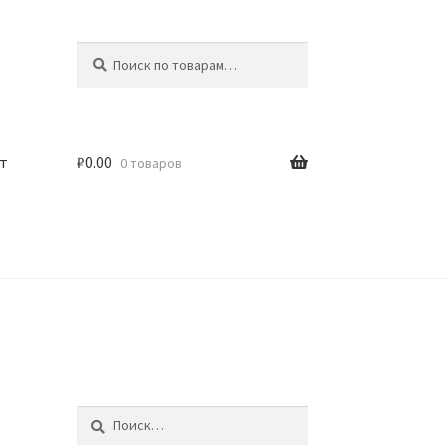
Искать:
Поиск
т
₽
0.00
0 товаров
Найти: