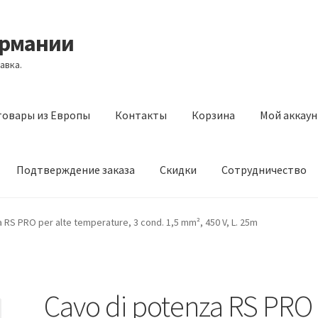
ермании
авка.
товары из Европы
Контакты
Корзина
Мой аккаун
Подтверждение заказа
Скидки
Сотрудничество
з Европы
Контакты
Корзина
Мой аккаунт
Оставить отзыв
 RS PRO per alte temperature, 3 cond. 1,5 mm², 450 V, L. 25m
а
Скидки
Сотрудничество
Cavo di potenza RS PRO