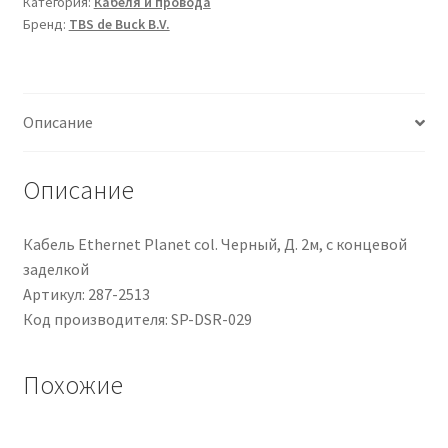
Категория:
Кабеля и провода
TBS
Бренд:
TBS de Buck B.V.
de
Buck
B.V.
Cavo
Описание
a
spirale,
1
Описание
cond.
6
Кабель Ethernet Planet col. Черный, Д. 2м, с концевой
mm²,
заделкой
L.
Артикул: 287-2513
5m
Код производителя: SP-DSR-029
Похожие