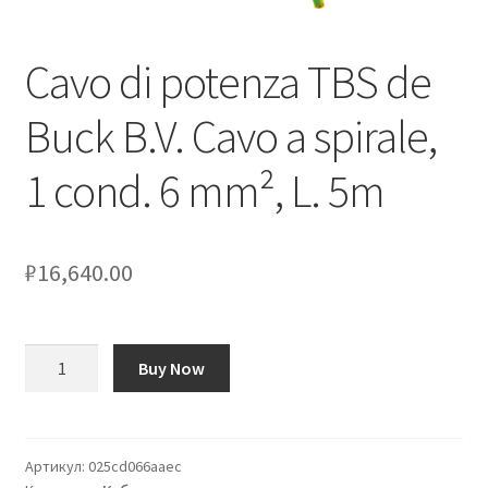
Оформление заказа
Cavo di potenza TBS de
Подтверждение заказа
Buck B.V. Cavo a spirale,
Скидки
1 cond. 6 mm², L. 5m
Сотрудничество
₽
16,640.00
Количество
Buy Now
товара
Cavo
di
potenza
Артикул:
025cd066aaec