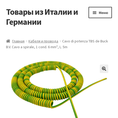
Товары из Италии и
Перейти
Перейти
Меню
к
к
Германии
навигации
содержимому
Главная
Главная
Кабеля и провода
Cavo di potenza TBS de Buck
B.V. Cavo a spirale, 1 cond. 6 mm², L. 5m
Виды доставки
Заказать товары из Европы
Контакты
🔍
Корзина
Мой аккаунт
Оставить отзыв