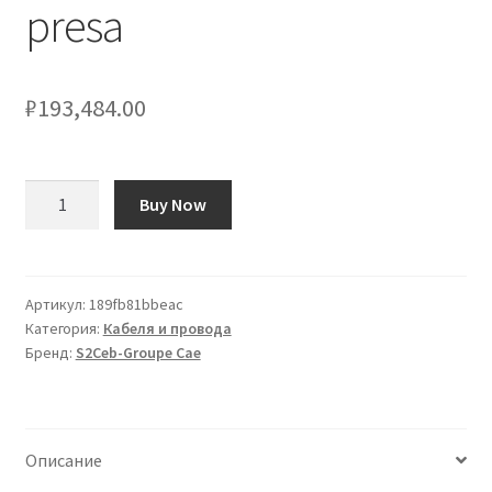
presa
₽
193,484.00
Количество
Buy Now
товара
Cavo
di
prolunga
Артикул:
189fb81bbeac
Категория:
Кабеля и провода
S2Ceb-
Бренд:
S2Ceb-Groupe Cae
Groupe
Cae
100m,
1
Описание
presa