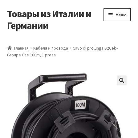
Товары из Италии и
Перейти
Перейти
Меню
к
к
Германии
навигации
содержимому
Главная
Главная
Кабеля и провода
Cavo di prolunga S2Ceb-
Groupe Cae 100m, 1 presa
Виды доставки
Заказать товары из Европы
Контакты
🔍
Корзина
Мой аккаунт
Оставить отзыв