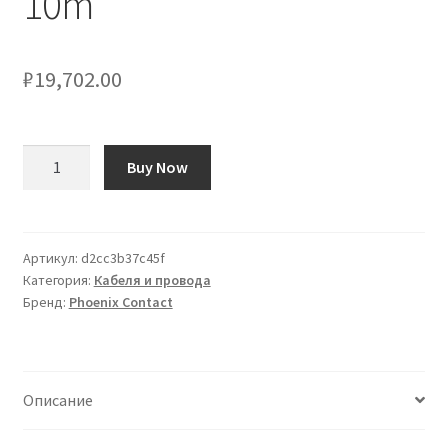
10m
₽
19,702.00
Количество
Buy Now
товара
Cavo
Ethernet
Cat5
Артикул:
d2cc3b37c45f
Категория:
Кабеля и провода
(schermato)
Бренд:
Phoenix Contact
Phoenix
Contact,
guaina
in
Описание
Poliuretano
col.