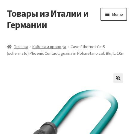
Товары из Италии и
Перейти
Перейти
Меню
к
к
Германии
навигации
содержимому
Главная
Главная
Кабеля и провода
Cavo Ethernet Cat5
(schermato) Phoenix Contact, guaina in Poliuretano col. Blu, L. 10m
Виды доставки
Заказать товары из Европы
Контакты
🔍
Корзина
Мой аккаунт
Оставить отзыв