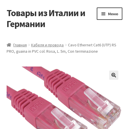
Товары из Италии и
Перейти
Перейти
Меню
к
к
Германии
навигации
содержимому
Главная
Главная
Кабеля и провода
Cavo Ethernet Cat6 (UTP) RS
PRO, guaina in PVC col. Rosa, L. 5m, Con terminazione
Виды доставки
Заказать товары из Европы
Контакты
🔍
Корзина
Мой аккаунт
Оставить отзыв