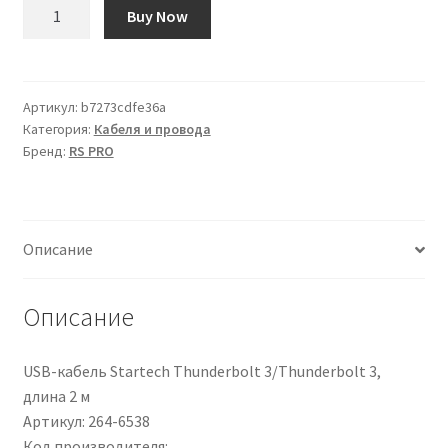
Количество
Buy Now
товара
Cavo
Ethernet
Cat6
Артикул:
b7273cdfe36a
Категория:
Кабеля и провода
(UTP)
Бренд:
RS PRO
RS
PRO,
guaina
in
Описание
PVC
col.
Rosa,
Описание
L.
5m,
USB-кабель Startech Thunderbolt 3/Thunderbolt 3,
Con
длина 2 м
terminazione
Артикул: 264-6538
Код производителя: