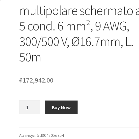
multipolare schermato 
5 cond. 6 mm², 9 AWG,
300/500 V, Ø16.7mm, L.
50m
₽
172,942.00
Количество
Buy Now
товара
Cavo
industriale
multipolare
Артикул:
5d304a05e854