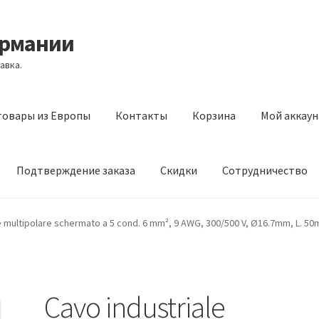
ермании
авка.
товары из Европы
Контакты
Корзина
Мой аккаун
Подтверждение заказа
Скидки
Сотрудничество
з Европы
Контакты
Корзина
Мой аккаунт
Оставить отзыв
e multipolare schermato a 5 cond. 6 mm², 9 AWG, 300/500 V, Ø16.7mm, L. 50
а
Скидки
Сотрудничество
Cavo industriale