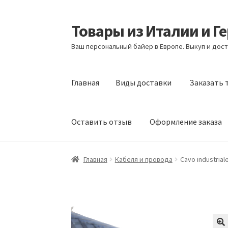
Товары из Италии и Г
Перейти
Перейти
к
к
Ваш персональный байер в Европе. Выкуп и дост
навигации
содержимому
Главная
Виды доставки
Заказать 
Оставить отзыв
Оформление заказа
Главная
Виды доставки
Заказать товары и
Главная
Кабеля и провода
Cavo industrial
Оформление заказа
Подтверждение заказ