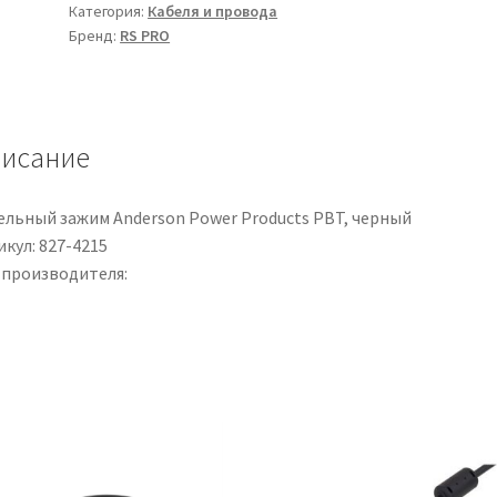
Категория:
Кабеля и провода
schermato
Бренд:
RS PRO
a
5
cond.
6
исание
mm²,
9
AWG,
ельный зажим Anderson Power Products PBT, черный
300/500
кул: 827-4215
V,
 производителя:
Ø16.7mm,
L.
50m