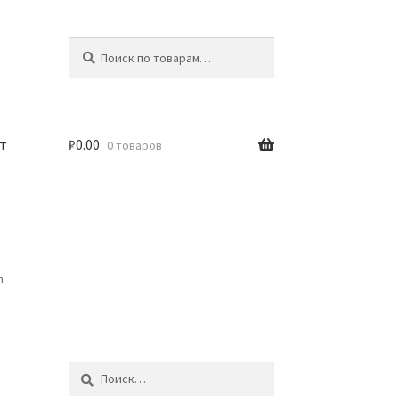
Искать:
Поиск
т
₽
0.00
0 товаров
m
Найти: