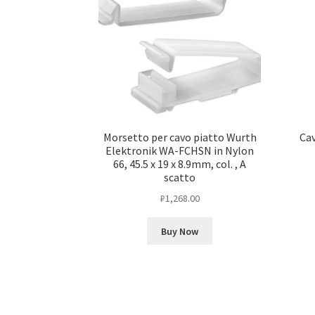
Morsetto per cavo piatto Wurth
Cav
Elektronik WA-FCHSN in Nylon
66, 45.5 x 19 x 8.9mm, col. , A
scatto
₽
1,268.00
Buy Now