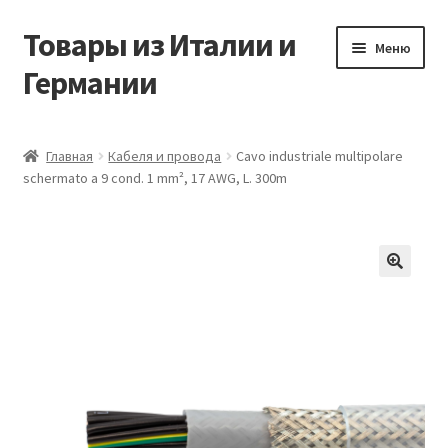
Товары из Италии и
Перейти
Перейти
Меню
к
к
Германии
навигации
содержимому
Главная
Главная
Кабеля и провода
Cavo industriale multipolare
schermato a 9 cond. 1 mm², 17 AWG, L. 300m
Виды доставки
Заказать товары из Европы
Контакты
🔍
Корзина
Мой аккаунт
Оставить отзыв