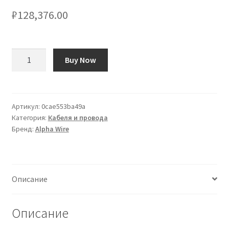
₽
128,376.00
Количество
Buy Now
товара
Cavo
industriale
multipolare
Артикул:
0cae553ba49a
Категория:
Кабеля и провода
schermato
Бренд:
Alpha Wire
a
9
cond.
1
Описание
mm²,
17
AWG,
Описание
L.