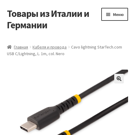
Товары из Италии и
Перейти
Перейти
Меню
к
к
Германии
навигации
содержимому
Главная
Главная
Кабеля и провода
Cavo lightning StarTech.com
USB C/Lightning, L. 1m, col. Nero
Виды доставки
Заказать товары из Европы
Контакты
🔍
Корзина
Мой аккаунт
Оставить отзыв