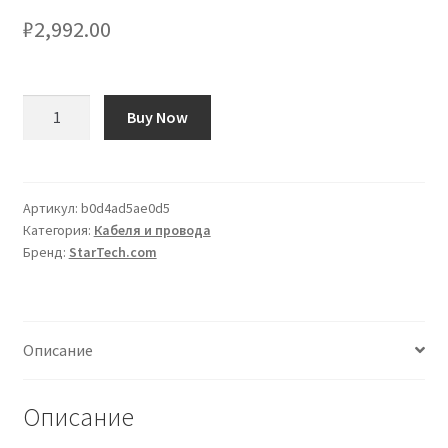
₽
2,992.00
Количество
Buy Now
товара
Cavo
lightning
StarTech.com
Артикул:
b0d4ad5ae0d5
Категория:
Кабеля и провода
USB
Бренд:
StarTech.com
C/Lightning,
L.
1m,
col.
Описание
Nero
Описание