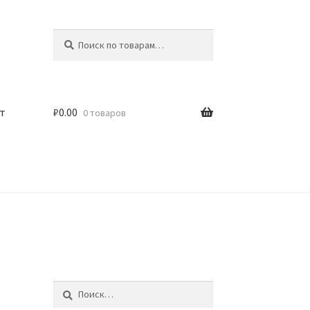
Искать:
Поиск
т
₽
0.00
0 товаров
Найти: