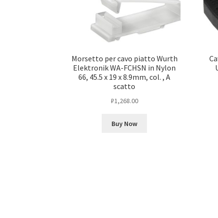
Morsetto per cavo piatto Wurth
Ca
Elektronik WA-FCHSN in Nylon
66, 45.5 x 19 x 8.9mm, col. , A
scatto
₽
1,268.00
Buy Now