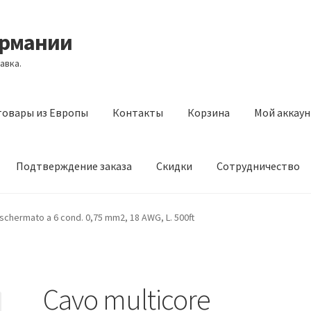
ермании
авка.
товары из Европы
Контакты
Корзина
Мой аккаун
Подтверждение заказа
Скидки
Сотрудничество
з Европы
Контакты
Корзина
Мой аккаунт
Оставить отзыв
schermato a 6 cond. 0,75 mm2, 18 AWG, L. 500ft
а
Скидки
Сотрудничество
Cavo multicore