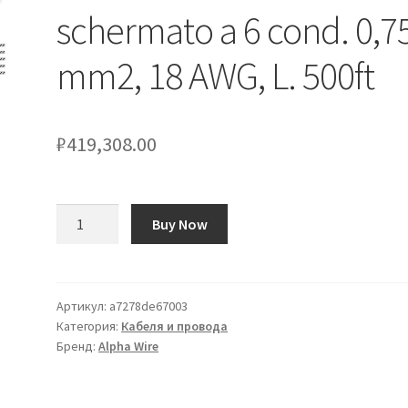
schermato a 6 cond. 0,7
mm2, 18 AWG, L. 500ft
₽
419,308.00
Количество
Buy Now
товара
Cavo
multicore
schermato
Артикул:
a7278de67003
Категория:
Кабеля и провода
a
Бренд:
Alpha Wire
6
cond.
0,75