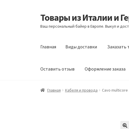
Товары из Италии и Г
Перейти
Перейти
к
к
Ваш персональный байер в Европе. Выкуп и дост
навигации
содержимому
Главная
Виды доставки
Заказать 
Оставить отзыв
Оформление заказа
Главная
Виды доставки
Заказать товары и
Главная
Кабеля и провода
Cavo multicore 
Оформление заказа
Подтверждение заказ