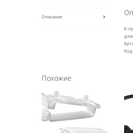
Оп
Описание
6-п
дли
Арти
Код
Похожие