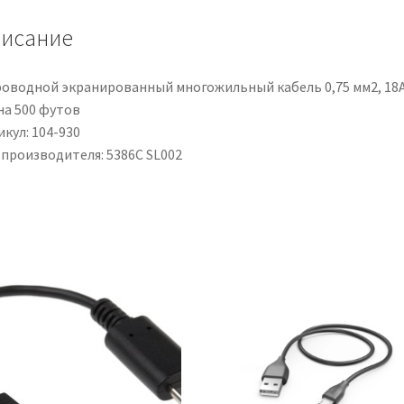
mm2,
исание
18
AWG,
L.
роводной экранированный многожильный кабель 0,75 мм2, 18
500ft
на 500 футов
кул: 104-930
 производителя: 5386C SL002