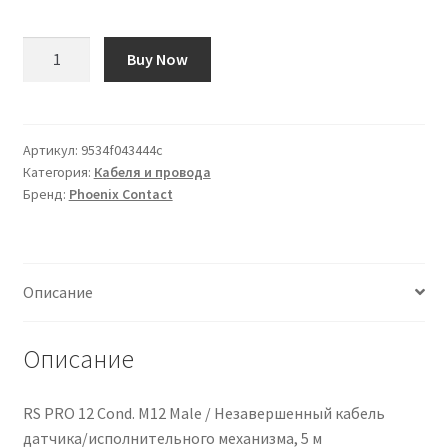
Количество
Buy Now
товара
Cavo
Phoenix
Contact
Артикул:
9534f043444c
Категория:
Кабеля и провода
2
Бренд:
Phoenix Contact
cond.,
L.
100m
Описание
Описание
RS PRO 12 Cond. M12 Male / Незавершенный кабель
датчика/исполнительного механизма, 5 м