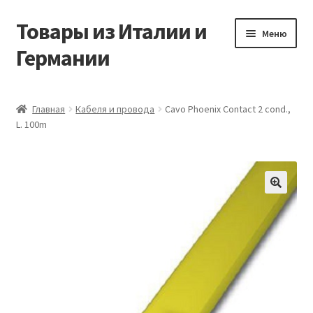
Товары из Италии и
Перейти
Перейти
Меню
к
к
Германии
навигации
содержимому
Главная
Главная
Кабеля и провода
Cavo Phoenix Contact 2 cond.,
L. 100m
Виды доставки
Заказать товары из Европы
Контакты
🔍
Корзина
Мой аккаунт
Оставить отзыв