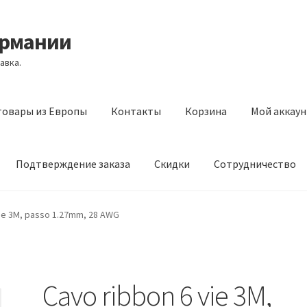
ермании
авка.
товары из Европы
Контакты
Корзина
Мой аккаун
Подтверждение заказа
Скидки
Сотрудничество
з Европы
Контакты
Корзина
Мой аккаунт
Оставить отзыв
vie 3M, passo 1.27mm, 28 AWG
а
Скидки
Сотрудничество
Cavo ribbon 6 vie 3M,