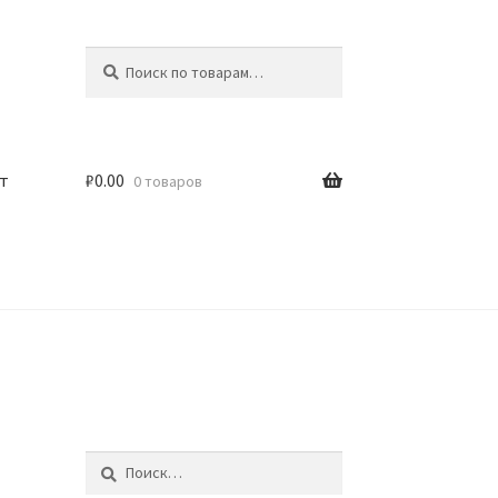
Искать:
Поиск
т
₽
0.00
0 товаров
Найти: