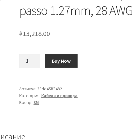
passo 1.27mm, 28 AWG
₽
13,218.00
Количество
Buy Now
товара
Cavo
ribbon
6
Артикул:
33dd45ff3482
Категория:
Кабеля и провода
vie
Бренд:
3M
3M,
passo
1.27mm,
28
исание
AWG