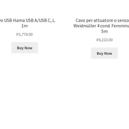
o USB Hama USB A/USB C, L.
Cavo per attuatore o sens
1m
Weidmüller 4 cond. Femmina
5m
₽
3,774.00
₽
6,222.00
Buy Now
Buy Now