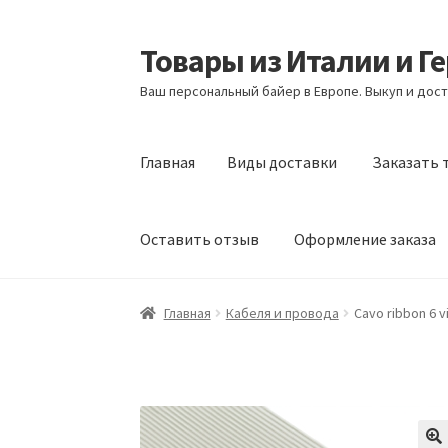
Товары из Италии и Г
Перейти
Перейти
к
к
Ваш персональный байер в Европе. Выкуп и дост
навигации
содержимому
Главная
Виды доставки
Заказать 
Оставить отзыв
Оформление заказа
Главная
Виды доставки
Заказать товары и
Главная
Кабеля и провода
Cavo ribbon 6 
Оформление заказа
Подтверждение заказ