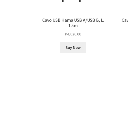
Cavo USB Hama USB A/USB B, L.
Cav
1.5m
₽
4,026.00
Buy Now