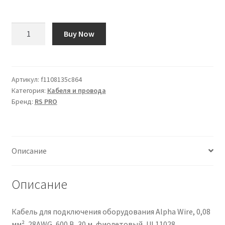
Количество
Buy Now
товара
Cavo
RS
PRO
Артикул:
f1108135c864
Категория:
Кабеля и провода
4
Бренд:
RS PRO
cond.
M12
Maschio
/
Описание
M12
Femmina,
L.
Описание
5m
Кабель для подключения оборудования Alpha Wire, 0,08
мм², 28AWG, 600 В, 30 м, фиолетовый, UL11028