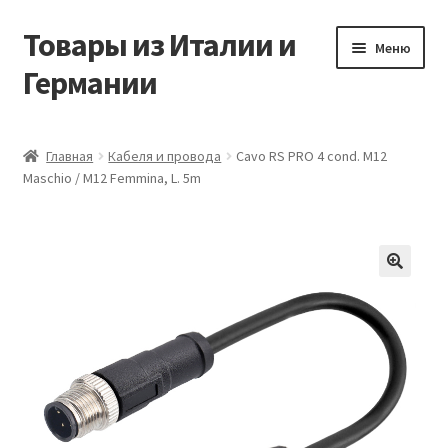
Товары из Италии и
Перейти
Перейти
Меню
к
к
Германии
навигации
содержимому
Главная
Главная
Кабеля и провода
Cavo RS PRO 4 cond. M12
Maschio / M12 Femmina, L. 5m
Виды доставки
Заказать товары из Европы
Контакты
🔍
Корзина
Мой аккаунт
Оставить отзыв