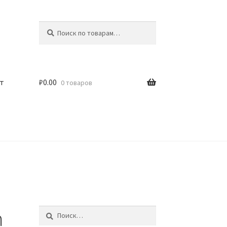
Искать:
Поиск
т
₽
0.00
0 товаров
m
Найти: