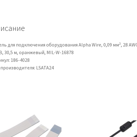
Femmina/Dati
SATA
Femmina,
исание
lungh.
610mm
ль для подключения оборудования Alpha Wire, 0,09 мм², 28 AW
В, 30,5 м, оранжевый, MIL-W-16878
кул: 186-4028
 производителя: LSATA24