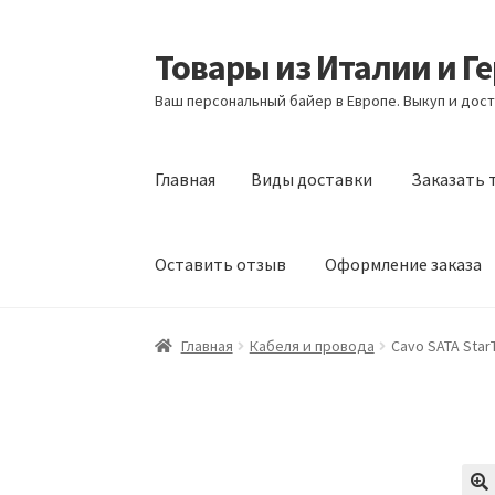
Товары из Италии и Г
Перейти
Перейти
к
к
Ваш персональный байер в Европе. Выкуп и дост
навигации
содержимому
Главная
Виды доставки
Заказать 
Оставить отзыв
Оформление заказа
Главная
Виды доставки
Заказать товары и
Главная
Кабеля и провода
Cavo SATA Star
Оформление заказа
Подтверждение заказ