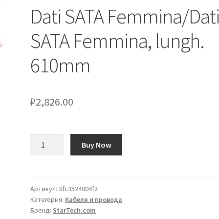
Dati SATA Femmina/Dat
SATA Femmina, lungh.
610mm
₽
2,826.00
Количество
Buy Now
товара
Cavo
SATA
StarTech.com
Артикул:
3fc3524004f2
Категория:
Кабеля и провода
Dati
Бренд:
StarTech.com
SATA