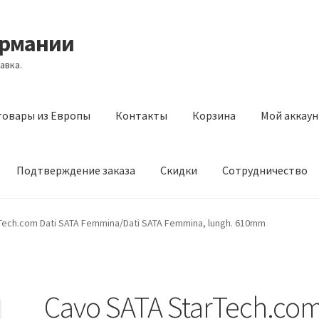
ермании
авка.
товары из Европы
Контакты
Корзина
Мой аккаун
Подтверждение заказа
Скидки
Сотрудничество
з Европы
Контакты
Корзина
Мой аккаунт
Оставить отзыв
Tech.com Dati SATA Femmina/Dati SATA Femmina, lungh. 610mm
а
Скидки
Сотрудничество
Cavo SATA StarTech.co