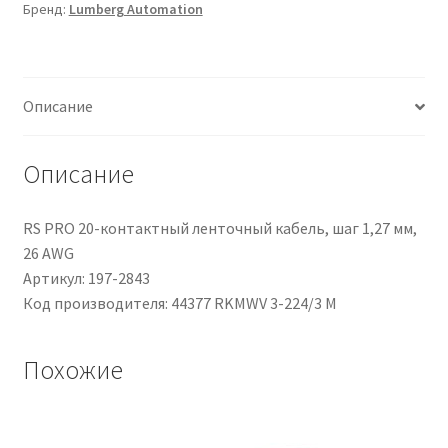
Бренд:
Lumberg Automation
3
cond.
M8
Femmina
Описание
/
Senza
terminazione,
Описание
Ø
4.3mm,
RS PRO 20-контактный ленточный кабель, шаг 1,27 мм,
L.
26 AWG
3m
Артикул: 197-2843
Код производителя: 44377 RKMWV 3-224/3 M
Похожие