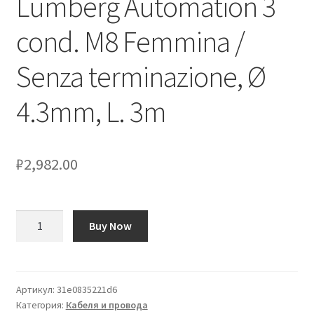
Lumberg Automation 3
cond. M8 Femmina /
Оформление заказа
Senza terminazione, Ø
Подтверждение заказа
4.3mm, L. 3m
Скидки
Сотрудничество
₽
2,982.00
Количество
Buy Now
товара
Cavo
sensore/attuatore
Lumberg
Артикул:
31e0835221d6
Категория:
Кабеля и провода
Automation