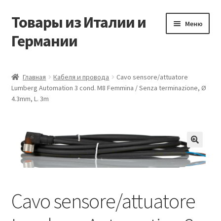
Товары из Италии и
Перейти
Перейти
Меню
к
к
Германии
навигации
содержимому
Главная
Главная
Кабеля и провода
Cavo sensore/attuatore
Lumberg Automation 3 cond. M8 Femmina / Senza terminazione, Ø
Виды доставки
4.3mm, L. 3m
Заказать товары из Европы
Контакты
🔍
Корзина
Cavo sensore/attuatore
Мой аккаунт
Оставить отзыв