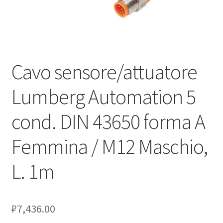
Оформление заказа
Подтверждение заказа
Cavo sensore/attuatore
Скидки
Lumberg Automation 5
Сотрудничество
cond. DIN 43650 forma A
Femmina / M12 Maschio,
L. 1m
₽
7,436.00