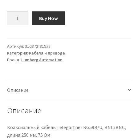
Количество
Buy Now
товара
Cavo
sensore/attuatore
Lumberg
Артикул:
31d372f819aa
Категория:
Кабеля и провода
Automation
Бренд:
Lumberg Automation
5
cond.
DIN
43650
Описание
forma
A
Femmina
Описание
/
M12
Коаксиальный кабель Telegartner RG59B/U, BNC/BNC,
Maschio,
длина 250 мм, 75 Ом