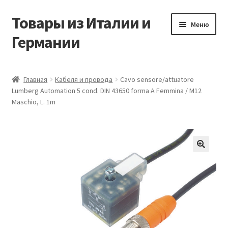
Товары из Италии и
Перейти
Перейти
Меню
к
к
Германии
навигации
содержимому
Главная
Главная
Кабеля и провода
Cavo sensore/attuatore
Lumberg Automation 5 cond. DIN 43650 forma A Femmina / M12
Виды доставки
Maschio, L. 1m
Заказать товары из Европы
Контакты
🔍
Корзина
Мой аккаунт
Оставить отзыв