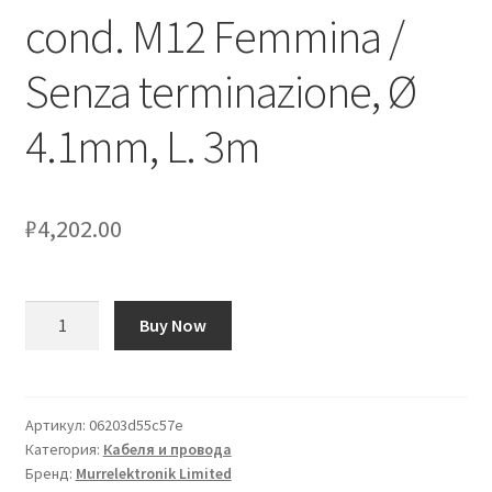
cond. M12 Femmina /
Оформление заказа
Senza terminazione, Ø
Подтверждение заказа
4.1mm, L. 3m
Скидки
₽
4,202.00
Сотрудничество
Количество
Buy Now
товара
Cavo
sensore/attuatore
Murrelektronik
Артикул:
06203d55c57e
Категория:
Кабеля и провода
Limited
Бренд:
Murrelektronik Limited
3