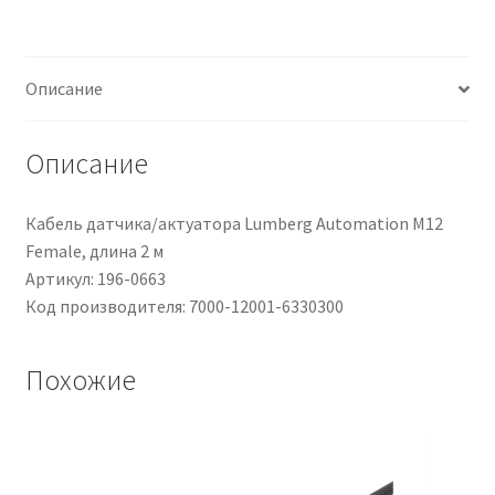
cond.
M12
Femmina
Описание
/
Senza
terminazione,
Описание
Ø
4.1mm,
Кабель датчика/актуатора Lumberg Automation M12
L.
Female, длина 2 м
3m
Артикул: 196-0663
Код производителя: 7000-12001-6330300
Похожие