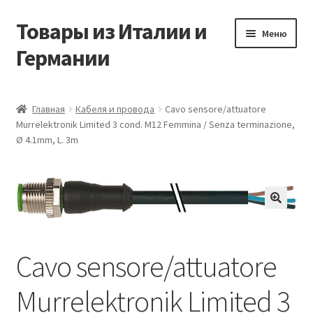
Товары из Италии и
Перейти
Перейти
Меню
к
к
Германии
навигации
содержимому
Главная
Главная
Кабеля и провода
Cavo sensore/attuatore
Murrelektronik Limited 3 cond. M12 Femmina / Senza terminazione,
Виды доставки
Ø 4.1mm, L. 3m
Заказать товары из Европы
Контакты
🔍
Корзина
Cavo sensore/attuatore
Мой аккаунт
Murrelektronik Limited 3
Оставить отзыв