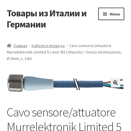
Товары из Италии и
Перейти
Перейти
Меню
к
к
Германии
навигации
содержимому
Главная
Главная
Кабеля и провода
Cavo sensore/attuatore
Murrelektronik Limited 5 cond. M12 Maschio / Senza terminazione,
Виды доставки
Ø 5mm, L. 10m
Заказать товары из Европы
Контакты
🔍
Корзина
Cavo sensore/attuatore
Мой аккаунт
Murrelektronik Limited 5
Оставить отзыв