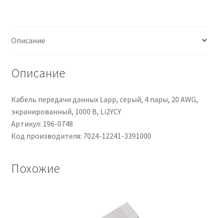
cond.
M12
Maschio
Описание
/
Senza
terminazione,
Описание
Ø
5mm,
Кабель передачи данных Lapp, серый, 4 пары, 20 AWG,
L.
экранированный, 1000 В, Li2YCY
10m
Артикул: 196-0748
Код производителя: 7024-12241-3391000
Похожие