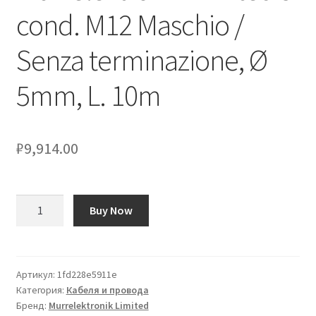
cond. M12 Maschio /
Оформление заказа
Senza terminazione, Ø
Подтверждение заказа
5mm, L. 10m
Скидки
₽
9,914.00
Сотрудничество
Количество
Buy Now
товара
Cavo
sensore/attuatore
Murrelektronik
Артикул:
1fd228e5911e
Категория:
Кабеля и провода
Limited
Бренд:
Murrelektronik Limited
5