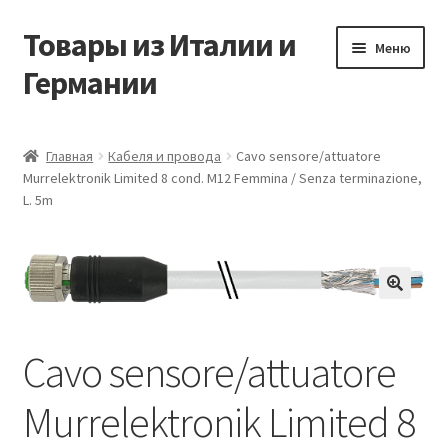
Товары из Италии и
Перейти
Перейти
Меню
к
к
Германии
навигации
содержимому
Главная
Главная
Кабеля и провода
Cavo sensore/attuatore
Murrelektronik Limited 8 cond. M12 Femmina / Senza terminazione,
Виды доставки
L. 5m
Заказать товары из Европы
Контакты
🔍
Корзина
Cavo sensore/attuatore
Мой аккаунт
Murrelektronik Limited 8
Оставить отзыв