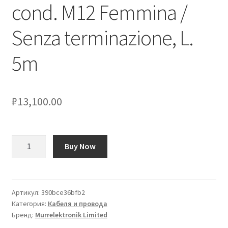
cond. M12 Femmina /
Оформление заказа
Senza terminazione, L.
Подтверждение заказа
5m
Скидки
₽
13,100.00
Сотрудничество
Количество
Buy Now
товара
Cavo
sensore/attuatore
Murrelektronik
Артикул:
390bce36bfb2
Категория:
Кабеля и провода
Limited
Бренд:
Murrelektronik Limited
8