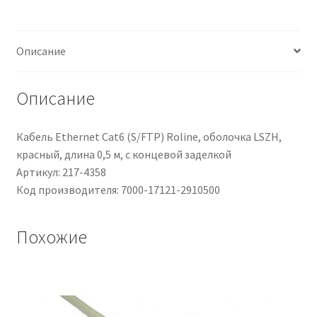
cond.
M12
Femmina
Описание
/
Senza
terminazione,
Описание
L.
5m
Кабель Ethernet Cat6 (S/FTP) Roline, оболочка LSZH,
красный, длина 0,5 м, с концевой заделкой
Артикул: 217-4358
Код производителя: 7000-17121-2910500
Похожие