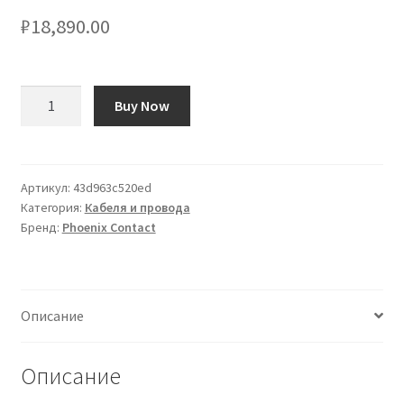
₽
18,890.00
Количество
Buy Now
товара
Cavo
sensore/attuatore
Phoenix
Артикул:
43d963c520ed
Категория:
Кабеля и провода
Contact
Бренд:
Phoenix Contact
12
cond.
M12
Maschio,
Описание
Ø
8.5mm,
L.
Описание
1.5m