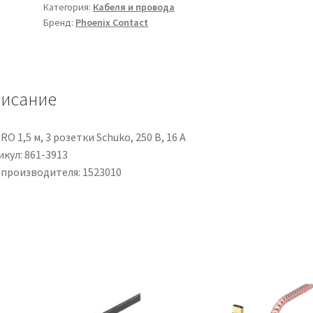
Категория:
Кабеля и провода
Contact
Бренд:
Phoenix Contact
8
cond.
M12
Maschio
исание
/
M12
Femmina,
RO 1,5 м, 3 розетки Schuko, 250 В, 16 А
Ø
кул: 861-3913
5.9
 производителя: 1523010
±
0.2mm,
L.
300mm