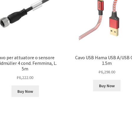
vo per attuatore o sensore
Cavo USB Hama USB A/USB C,
dmüller 4 cond. Femmina, L.
1.5m
5m
₽
6,298.00
₽
6,222.00
Buy Now
Buy Now