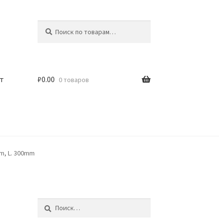
Искать:
Поиск
т
₽
0.00
0 товаров
mm, L. 300mm
Найти: