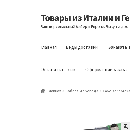
Товары из Италии и Г
Перейти
Перейти
к
к
Ваш персональный байер в Европе. Выкуп и дост
навигации
содержимому
Главная
Виды доставки
Заказать 
Оставить отзыв
Оформление заказа
Главная
Виды доставки
Заказать товары и
Главная
Кабеля и провода
Cavo sensore/a
Оформление заказа
Подтверждение заказ