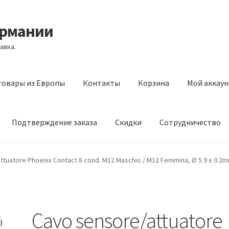
ермании
авка.
товары из Европы
Контакты
Корзина
Мой аккаун
Подтверждение заказа
Скидки
Сотрудничество
з Европы
Контакты
Корзина
Мой аккаунт
Оставить отзыв
ttuatore Phoenix Contact 8 cond. M12 Maschio / M12 Femmina, Ø 5.9 ± 0.2
а
Скидки
Сотрудничество
Cavo sensore/attuatore