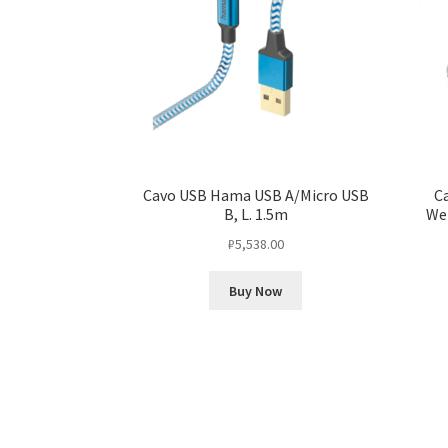
Cavo USB Hama USB A/Micro USB
Ca
B, L. 1.5m
Wei
₽
5,538.00
Buy Now