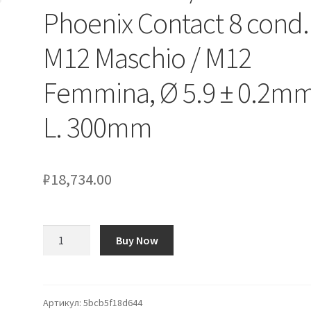
Phoenix Contact 8 cond.
M12 Maschio / M12
Femmina, Ø 5.9 ± 0.2mm
L. 300mm
₽
18,734.00
Количество
Buy Now
товара
Cavo
sensore/attuatore
Phoenix
Артикул:
5bcb5f18d644