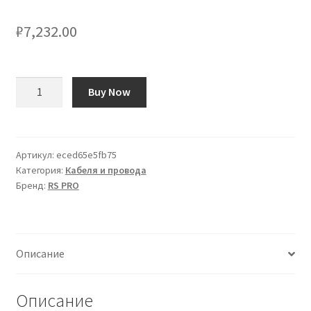
₽
7,232.00
Количество
Buy Now
товара
Cavo
sensore/attuatore
RS
Артикул:
eced65e5fb75
Категория:
Кабеля и провода
PRO
Бренд:
RS PRO
2
cond.
M12
Femmina
Описание
/
Senza
terminazione
Описание
Femmina,