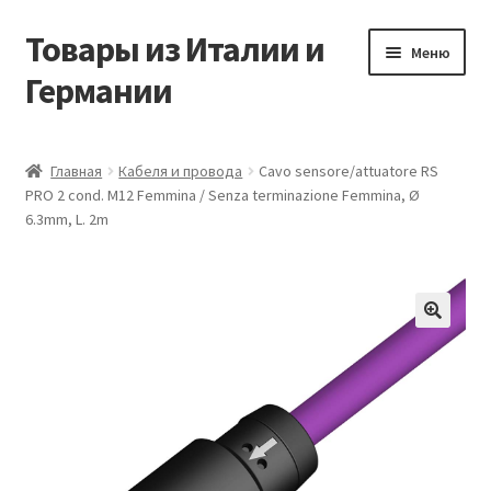
Товары из Италии и
Перейти
Перейти
Меню
к
к
Германии
навигации
содержимому
Главная
Главная
Кабеля и провода
Cavo sensore/attuatore RS
PRO 2 cond. M12 Femmina / Senza terminazione Femmina, Ø
Виды доставки
6.3mm, L. 2m
Заказать товары из Европы
Контакты
🔍
Корзина
Мой аккаунт
Оставить отзыв