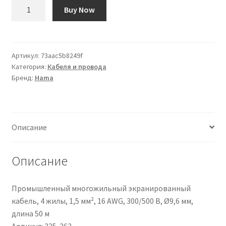
Количество
Buy Now
товара
Cavo
USB
Hama
Артикул:
73aac5b8249f
Категория:
Кабеля и провода
Lightning/USB
Бренд:
Hama
A,
L.
1.5m
Описание
Описание
Промышленный многожильный экранированный
кабель, 4 жилы, 1,5 мм², 16 AWG, 300/500 В, Ø9,6 мм,
длина 50 м