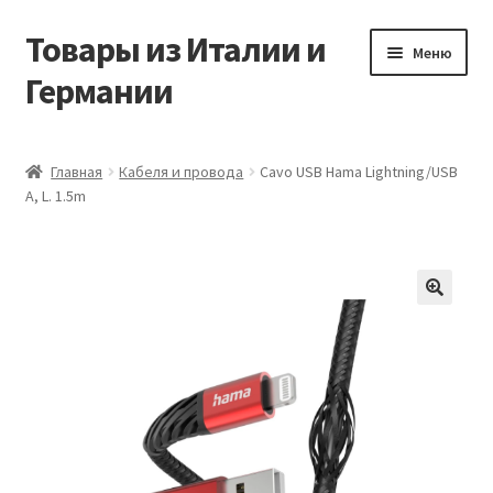
Товары из Италии и
Перейти
Перейти
Меню
к
к
Германии
навигации
содержимому
Главная
Главная
Кабеля и провода
Cavo USB Hama Lightning/USB
A, L. 1.5m
Виды доставки
Заказать товары из Европы
Контакты
🔍
Корзина
Мой аккаунт
Оставить отзыв