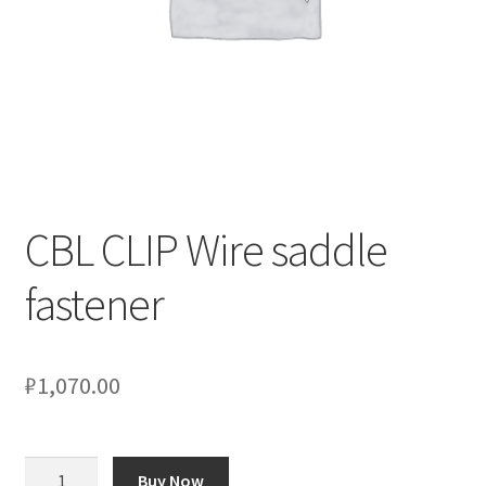
Оформление заказа
Подтверждение заказа
Скидки
Сотрудничество
CBL CLIP Wire saddle
fastener
₽
1,070.00
Количество
Buy Now