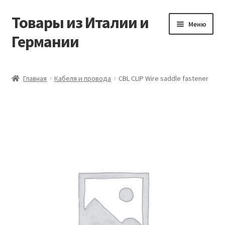
Товары из Италии и
Перейти
Перейти
Меню
к
к
Германии
навигации
содержимому
Главная
Главная
Кабеля и провода
CBL CLIP Wire saddle fastener
Виды доставки
Заказать товары из Европы
Контакты
Корзина
Мой аккаунт
Оставить отзыв