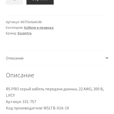
товара
CBL
CLIP
Wire
Артикул:
867f3e6a6c8b
Категория:
Кабеля и провода
saddle
Бренд:
Essentra
fastener
Описание
Описание
RS PRO серый кабель передачи данных, 22 AWG, 300 В,
LiYCY
Артикул: 331-757
Код производителя: WSLTB-01A-19