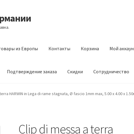
ермании
авка.
товары из Европы
Контакты
Корзина
Мой аккаун
Подтверждение заказа
Скидки
Сотрудничество
з Европы
Контакты
Корзина
Мой аккаунт
Оставить отзыв
 terra HARWIN in Lega di rame stagnata, Ø fascio 1mm max, 5.00 x 4.00 x 1.
а
Скидки
Сотрудничество
Clip di messa a terra