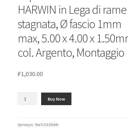
HARWIN in Lega di rame
stagnata, Ø fascio 1mm
max, 5.00 x 4.00 x 1.50m
col. Argento, Montaggio
₽
1,030.00
Количество
Buy Now
товара
Clip
di
messa
Артикул:
76a7c532febb