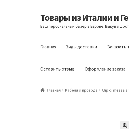
Товары из Италии и Г
Перейти
Перейти
к
к
Ваш персональный байер в Европе. Выкуп и дост
навигации
содержимому
Главная
Виды доставки
Заказать 
Оставить отзыв
Оформление заказа
Главная
Виды доставки
Заказать товары и
Главная
Кабеля и провода
Clip di messa a
Оформление заказа
Подтверждение заказ