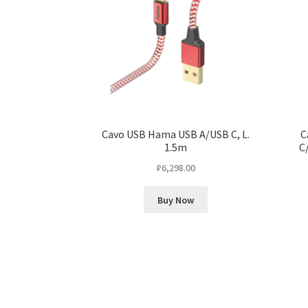
Cavo USB Hama USB A/USB C, L.
C
1.5m
C
₽
6,298.00
Buy Now