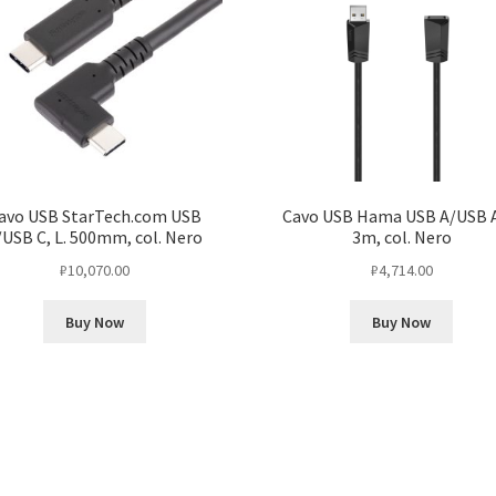
Argento,
Montaggio
avo USB StarTech.com USB
Cavo USB Hama USB A/USB A,
/USB C, L. 500mm, col. Nero
3m, col. Nero
₽
10,070.00
₽
4,714.00
Buy Now
Buy Now