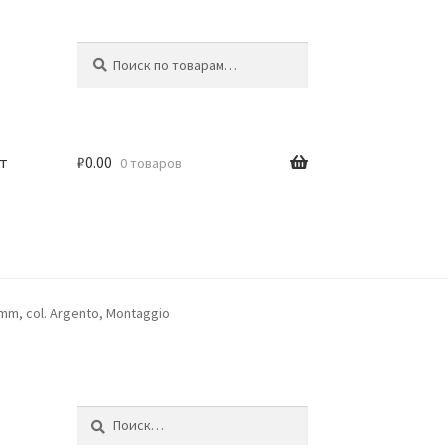
Искать:
Поиск
т
₽
0.00
0 товаров
50mm, col. Argento, Montaggio
Найти: