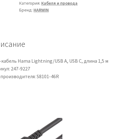
Категория:
Кабеля и провода
a
Бренд:
HARWIN
terra
HARWIN
in
Lega
исание
di
rame
stagnata,
кабель Hama Lightning/USB A, USB C, длина 1,5 м
Ø
кул: 247-9227
fascio
 производителя: S8101-46R
1mm
max,
5.00
x
4.00
x
1.50mm,
col.